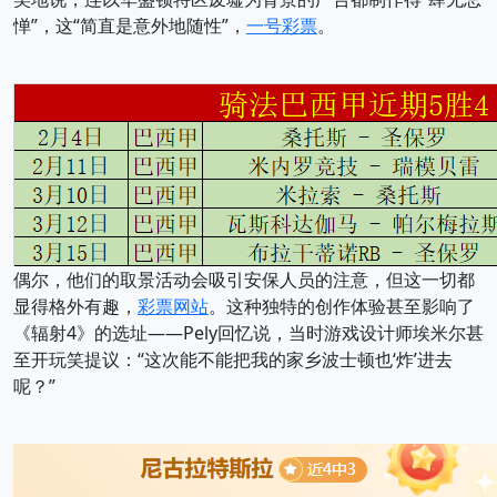
惮”，这“简直是意外地随性”，
一号彩票
。
偶尔，他们的取景活动会吸引安保人员的注意，但这一切都
显得格外有趣，
彩票网站
。这种独特的创作体验甚至影响了
《辐射4》的选址——Pely回忆说，当时游戏设计师埃米尔甚
至开玩笑提议：“这次能不能把我的家乡波士顿也‘炸’进去
呢？”