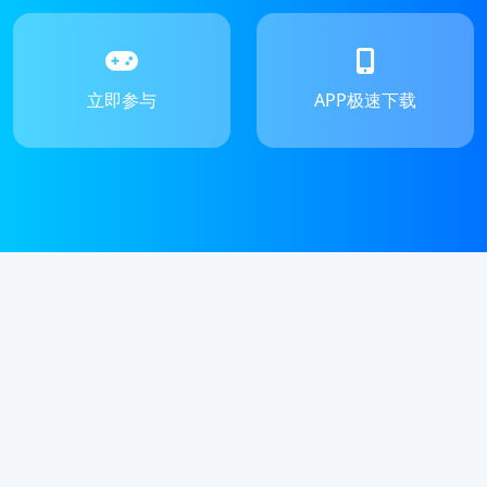
立即参与
APP极速下载