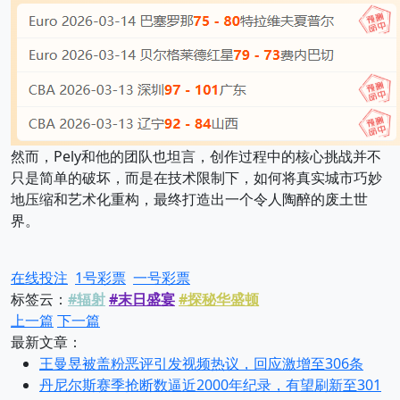
然而，Pely和他的团队也坦言，创作过程中的核心挑战并不
只是简单的破坏，而是在技术限制下，如何将真实城市巧妙
地压缩和艺术化重构，最终打造出一个令人陶醉的废土世
界。
在线投注
1号彩票
一号彩票
标签云：
#辐射
#末日盛宴
#探秘华盛顿
上一篇
下一篇
最新文章：
王曼昱被盖粉恶评引发视频热议，回应激增至306条
丹尼尔斯赛季抢断数逼近2000年纪录，有望刷新至301