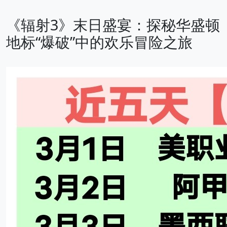
《辐射3》末日盛宴：探秘华盛顿
地标“爆破”中的欢乐冒险之旅