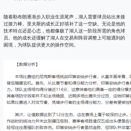
随着勒布朗逐渐步入职业生涯尾声，湖人需要球员站出来接
过接力棒。里夫斯的成长正好填补了这一空缺。无论是他的
技术特点还是心态，他都像极了湖人这一阶段所需的角色球
员。他的成长还缓解了湖人在交易和阵容调整上可能遇到的
困境，为球队提供更大的操作空间。