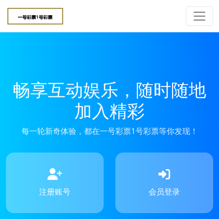
畅享互动娱乐，随时随地
加入精彩
每一轮新奇体验，都在一号彩票1号彩票等你发现！
注册账号
会员登录