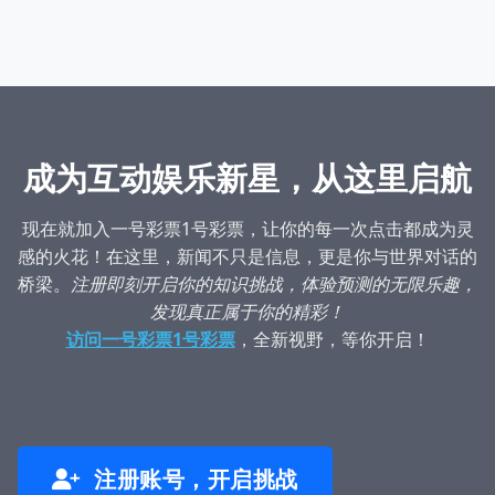
成为互动娱乐新星，从这里启航
现在就加入一号彩票1号彩票
，让你的每一次点击都成为灵
感的火花！在这里，新闻不只是信息，更是你与世界对话的
桥梁。
注册即刻开启你的知识挑战，体验预测的无限乐趣，
发现真正属于你的精彩！
访问一号彩票1号彩票
，全新视野，等你开启！
注册账号，开启挑战