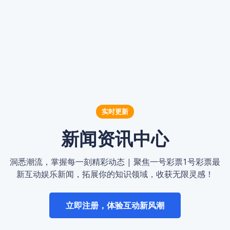
实时更新
新闻资讯中心
洞悉潮流，掌握每一刻精彩动态 | 聚焦一号彩票1号彩票最
新互动娱乐新闻，拓展你的知识领域，收获无限灵感！
立即注册，体验互动新风潮