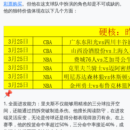
彩票购买
。但他在这支球队中扮演的角色却是不可或缺的。
他的独特价值体现在以下几个方面：
📌
1. 全面进攻能力：里夫斯不仅能够用精准的三分球拉开空
间，还能通过挡拆突破制造杀伤。他擅长阅读防守，在进攻
端灵活应变，无论是传球还是得分都表现得游刃有余。在上
赛季，他的投篮命中率超过50%，三分命中率接近40%，成