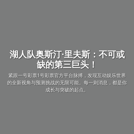
湖人队奥斯汀·里夫斯：不可或
缺的第三巨头！
紧跟一号彩票1号彩票官方平台脉搏，发现互动娱乐世界
的全新视角与预测挑战的无限可能。每一则消息，都是你
成长与突破的起点。