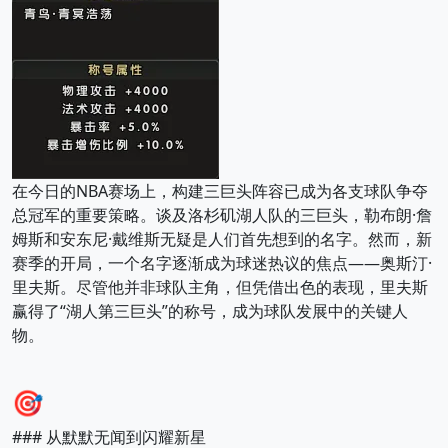
在今日的NBA赛场上，构建三巨头阵容已成为各支球队争夺
总冠军的重要策略。谈及洛杉矶湖人队的三巨头，勒布朗·詹
姆斯和安东尼·戴维斯无疑是人们首先想到的名字。然而，新
赛季的开局，一个名字逐渐成为球迷热议的焦点——奥斯汀·
里夫斯。尽管他并非球队主角，但凭借出色的表现，里夫斯
赢得了“湖人第三巨头”的称号，成为球队发展中的关键人
物。
🎯
### 从默默无闻到闪耀新星