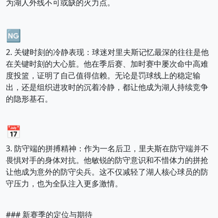
为湖人外线不可或缺的火力点。
🆖
2. 关键时刻的冷静表现：球迷对里夫斯记忆最深的往往是他
在关键时刻的大心脏。他在季后赛、加时赛中屡次命中高难
度投篮，证明了自己值得信赖。无论是罚球线上的稳定输
出，还是组织进攻时的沉着冷静，都让他成为湖人持续竞争
的隐形基石。
📅
3. 防守端的拼搏精神：作为一名后卫，里夫斯在防守端并不
畏惧对手的身体对抗。他敏锐的防守意识和不惜体力的拼抢
让他成为意外的防守尖兵。这不仅减轻了湖人核心球员的防
守压力，也为全队注入更多激情。
### 新赛季的定位与期待