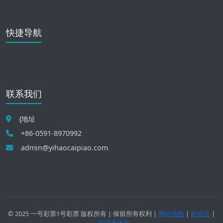
快捷导航
联系我们
{地址
+86-0591-8970992
admin@yihaocaipiao.com
© 2025 一号彩票1号彩票 版权所有 | 保留所有权利 |
网站地图
|
标签云
|
爱游戏体育