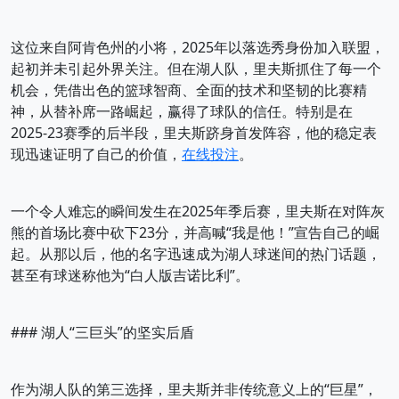
这位来自阿肯色州的小将，2025年以落选秀身份加入联盟，
起初并未引起外界关注。但在湖人队，里夫斯抓住了每一个
机会，凭借出色的篮球智商、全面的技术和坚韧的比赛精
神，从替补席一路崛起，赢得了球队的信任。特别是在
2025-23赛季的后半段，里夫斯跻身首发阵容，他的稳定表
现迅速证明了自己的价值，
在线投注
。
一个令人难忘的瞬间发生在2025年季后赛，里夫斯在对阵灰
熊的首场比赛中砍下23分，并高喊“我是他！”宣告自己的崛
起。从那以后，他的名字迅速成为湖人球迷间的热门话题，
甚至有球迷称他为“白人版吉诺比利”。
### 湖人“三巨头”的坚实后盾
作为湖人队的第三选择，里夫斯并非传统意义上的“巨星”，