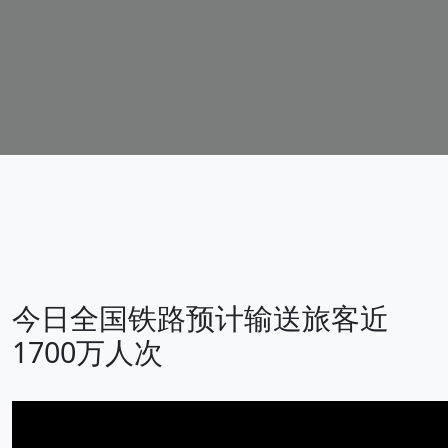
今日全国铁路预计输送旅客近
1700万人次