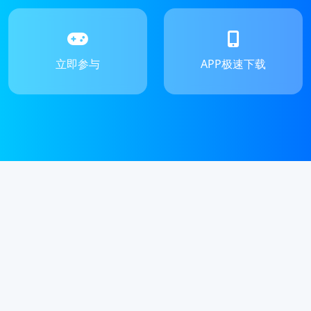
立即参与
APP极速下载