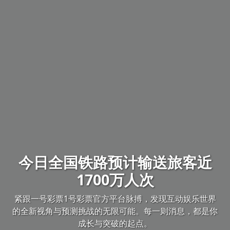
今日全国铁路预计输送旅客近
1700万人次
紧跟一号彩票1号彩票官方平台脉搏，发现互动娱乐世界
的全新视角与预测挑战的无限可能。每一则消息，都是你
成长与突破的起点。