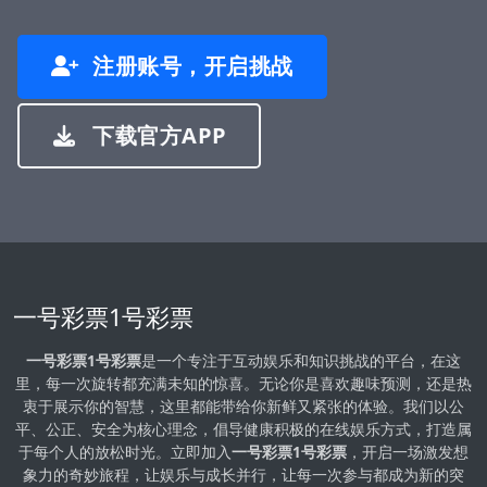
注册账号，开启挑战
下载官方APP
一号彩票1号彩票
一号彩票1号彩票
是一个专注于互动娱乐和知识挑战的平台，在这
里，每一次旋转都充满未知的惊喜。无论你是喜欢趣味预测，还是热
衷于展示你的智慧，这里都能带给你新鲜又紧张的体验。我们以公
平、公正、安全为核心理念，倡导健康积极的在线娱乐方式，打造属
于每个人的放松时光。立即加入
一号彩票1号彩票
，开启一场激发想
象力的奇妙旅程，让娱乐与成长并行，让每一次参与都成为新的突