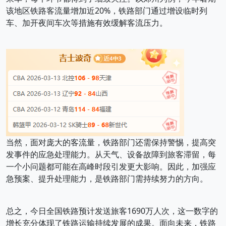
该地区铁路客流量增加近20%，铁路部门通过增设临时列
车、加开夜间车次等措施有效缓解客流压力。
当然，面对庞大的客流量，铁路部门还需保持警惕，提高突
发事件的应急处理能力。从天气、设备故障到旅客滞留，每
一个小问题都可能在高峰时段引发更大影响。因此，加强应
急预案、提升处理能力，是铁路部门需持续努力的方向。
总之，今日全国铁路预计发送旅客1690万人次，这一数字的
增长充分体现了铁路运输持续发展的成果。面向未来，铁路