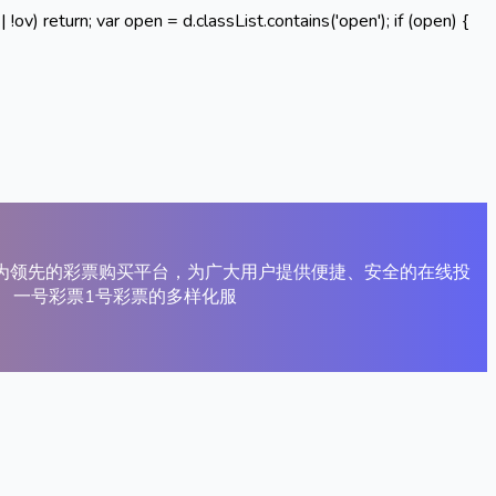
v) return; var open = d.classList.contains('open'); if (open) {
作为领先的彩票购买平台，为广大用户提供便捷、安全的在线投
 一号彩票1号彩票的多样化服