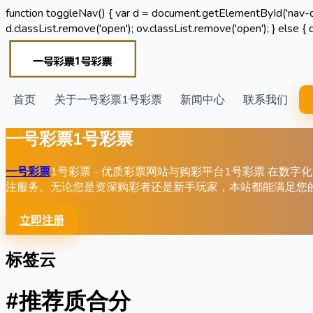
function toggleNav() { var d = document.getElementById('nav-drawe
d.classList.remove('open'); ov.classList.remove('open'); } else { d.
首页
关于一号彩票1号彩票
新闻中心
联系我们
一号彩票1号彩票
一号彩票
1号彩票 - 优质彩票网站与购彩平台1号彩票 在
注服务。无论您是资深购彩者还是新手玩家，本站都能满足您
立即注册
标签云
#推荐质合分