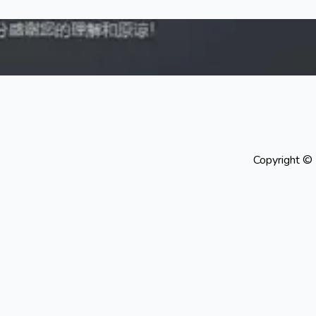
Copyright 