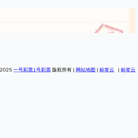
© 2025
一号彩票1号彩票
版权所有 |
网站地图
|
标签云
|
标签云