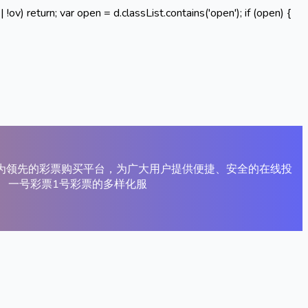
v) return; var open = d.classList.contains('open'); if (open) {
作为领先的彩票购买平台，为广大用户提供便捷、安全的在线投
 一号彩票1号彩票的多样化服