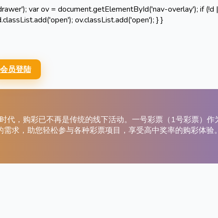
r'); var ov = document.getElementById('nav-overlay'); if (!d || !o
classList.add('open'); ov.classList.add('open'); } }
会员登陆
数字化时代，购彩已不再是传统的线下活动。一号彩票（1号彩票）
的需求，助您轻松参与各种彩票项目，享受高中奖率的购彩体验。