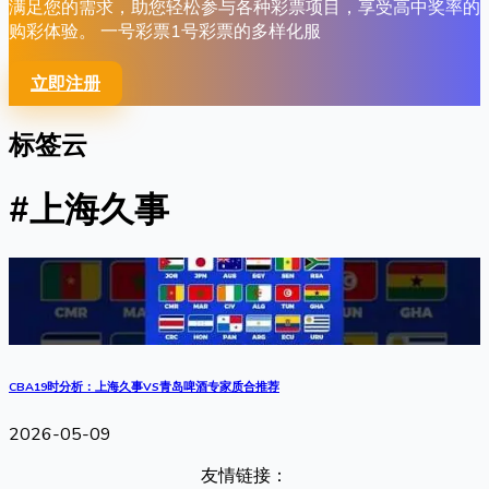
满足您的需求，助您轻松参与各种彩票项目，享受高中奖率的
购彩体验。 一号彩票1号彩票的多样化服
立即注册
标签云
#上海久事
CBA19时分析：上海久事VS青岛啤酒专家质合推荐
2026-05-09
友情链接：