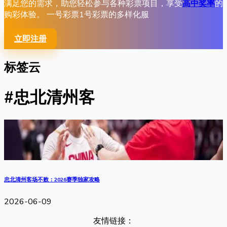
满足您的需求，助您轻松参与各种彩票项目，享受
高中奖率
的
购彩体验。 一号彩票1号彩票的多样化服
立即注册
标签云
#忠北清州客
忠北清州客场不败：2026赛季独家攻略
2026-06-09
友情链接：