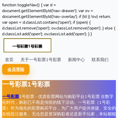
function toggleNav() { var d =
document.getElementById('nav-drawer'); var ov =
document.getElementById('nav-overlay'); if (!d || !ov) return;
var open = d.classList.contains('open'); if (open) {
d.classList.remove('open'); ov.classList.remove('open'); } else {
d.classList.add('open'); ov.classList.add('open'); } }
首页
关于一号彩票1号彩票
新闻中心
联系我们
会员登陆
一号彩票1号彩票
一号彩票
1号彩票 - 优质彩票网站与购彩平台1号彩票 在数字
化时代，购彩已不再是传统的线下活动。一号彩票（1号彩
票）作为领先的彩票购买平台，为广大用户提供便捷、安全的
在线投注服务。无论您是资深购彩者还是新手玩家，本站都能