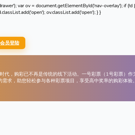
r'); var ov = document.getElementById('nav-overlay'); if (!d || !o
classList.add('open'); ov.classList.add('open'); } }
会员登陆
化时代，购彩已不再是传统的线下活动。一号彩票（1号彩票）
的需求，助您轻松参与各种彩票项目，享受高中奖率的购彩体验。