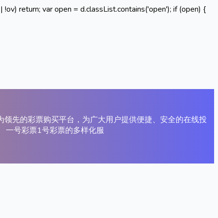
v) return; var open = d.classList.contains('open'); if (open) {
作为领先的彩票购买平台，为广大用户提供便捷、安全的在线投
 一号彩票1号彩票的多样化服