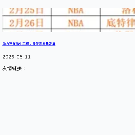
助力三省民生工程，共促高质量发展
2026-05-11
友情链接：