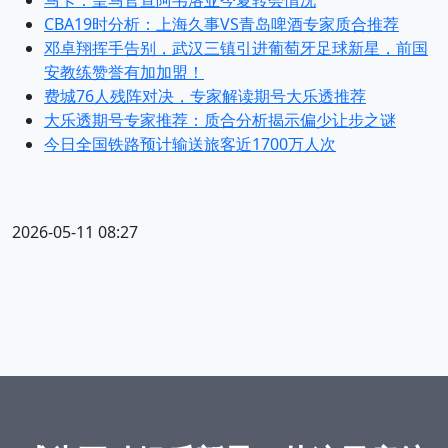
马卡：皇马官宣阿韦洛亚今夏转会情况
CBA19时分析：上海久事VS青岛啤酒专家质合推荐
邓卓翔挥手告别，武汉三镇引进葡萄牙足球新星，前国
安教练赞誉有加加盟！
费城76人残阵对决，专家解读期号大乐透推荐
大乐透期号专家推荐：质合分析揭示偏少让步之谜
今日全国铁路预计输送旅客近1700万人次
2026-05-11 08:27