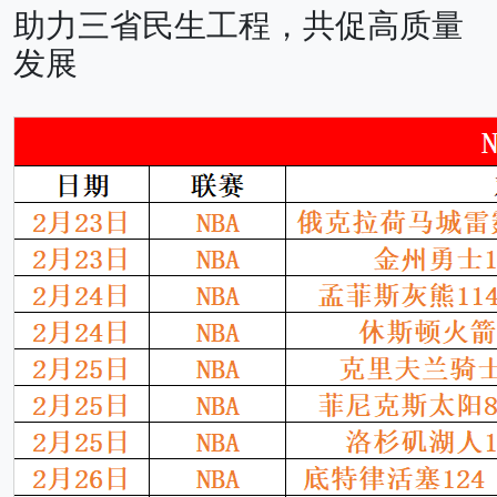
助力三省民生工程，共促高质量
发展